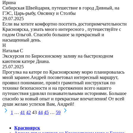
Ирина
Сибирская Швейцария, путешествие в город Дивный, на
ГЭС, Царь-рыбу, Овсянку и Столбы
29.07.2025
Если вы хотите комфортно посетить достопримечательности
Красноярска, узнать много интересного , путешествуйте с
гидом Ольгой. Спасибо большое за прекрасный и
насыщенный день.
Н
Наталья С
Экскурсия по Бирюсинскому заливу на быстроходном
каютном катере Диана.
25.07.2025
Прогулка на катере по Красноярскому морю планировалась
мной заранее.Андрей посоветовал интересный маршрут,
проявил понимание, провёл грамотный инструктаж по
технике безопасности и на протяжении всего нашего
путешествия удивлял познавательными историями. Большое
спасибо за новый опыт и прекрасные впечатления! От всей
души желаю успехов Вам, Андрей!
Страница
Страница
Страница
Страница
Страница
Страница
Страница
1
…
41
42
43
44
45
…
59
Красноярск