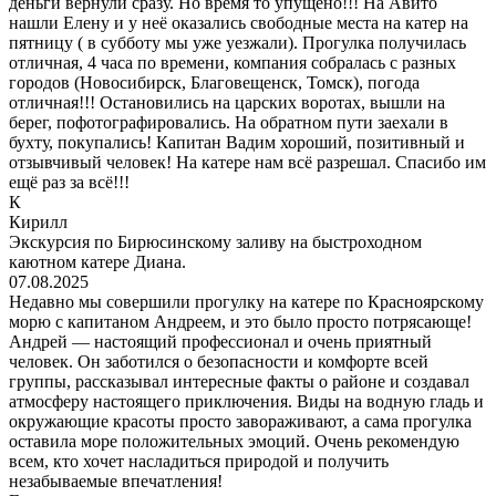
деньги вернули сразу. Но время то упущено!!! На Авито
нашли Елену и у неё оказались свободные места на катер на
пятницу ( в субботу мы уже уезжали). Прогулка получилась
отличная, 4 часа по времени, компания собралась с разных
городов (Новосибирск, Благовещенск, Томск), погода
отличная!!! Остановились на царских воротах, вышли на
берег, пофотографировались. На обратном пути заехали в
бухту, покупались! Капитан Вадим хороший, позитивный и
отзывчивый человек! На катере нам всё разрешал. Спасибо им
ещё раз за всё!!!
К
Кирилл
Экскурсия по Бирюсинскому заливу на быстроходном
каютном катере Диана.
07.08.2025
Недавно мы совершили прогулку на катере по Красноярскому
морю с капитаном Андреем, и это было просто потрясающе!
Андрей — настоящий профессионал и очень приятный
человек. Он заботился о безопасности и комфорте всей
группы, рассказывал интересные факты о районе и создавал
атмосферу настоящего приключения. Виды на водную гладь и
окружающие красоты просто завораживают, а сама прогулка
оставила море положительных эмоций. Очень рекомендую
всем, кто хочет насладиться природой и получить
незабываемые впечатления!