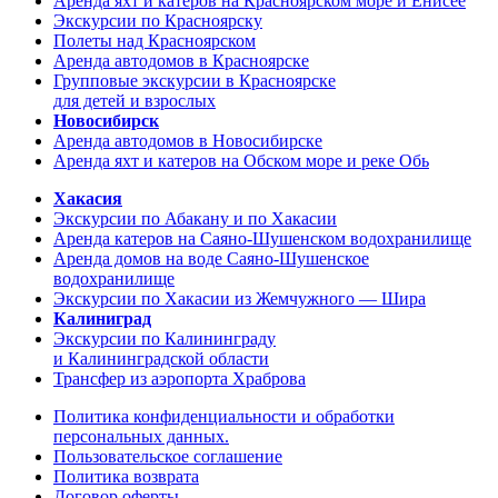
Аренда яхт и катеров на Красноярском море и Енисее
Экскурсии по Красноярску
Полеты над Красноярском
Аренда автодомов в Красноярске
Групповые экскурсии в Красноярске
для детей и взрослых
Новосибирск
Аренда автодомов в Новосибирске
Аренда яхт и катеров на Обском море и реке Обь
Хакасия
Экскурсии по Абакану и по Хакасии
Аренда катеров на Саяно-Шушенском водохранилище
Аренда домов на воде Саяно-Шушенское
водохранилище
Экскурсии по Хакасии из Жемчужного — Шира
Калиниград
Экскурсии по Калининграду
и Калининградской области
Трансфер из аэропорта Храброва
Политика конфиденциальности и обработки
персональных данных.
Пользовательское соглашение
Политика возврата
Договор оферты