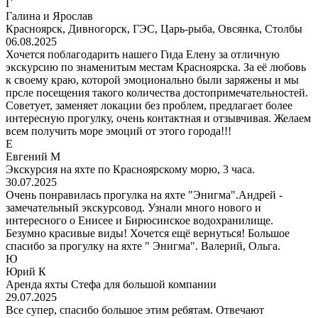
Г
Галина и Ярослав
Красноярск, Дивногорск, ГЭС, Царь-рыба, Овсянка, Столбы
06.08.2025
Хочется поблагодарить нашего Гида Елену за отличную
экскурсию по знаменитым местам Красноярска. За её любовь
к своему краю, которой эмоционально были заряжены и мы
прсле посещения такого количества достопримечательностей.
Советует, заменяет локации без проблем, предлагает более
интересную прогулку, очень контактная и отзывчивая. Желаем
всем получить море эмоций от этого города!!!
Е
Евгений М
Экскурсия на яхте по Красноярскому морю, 3 часа.
30.07.2025
Очень понравилась прогулка на яхте "Энигма".Андрей -
замечательный экскурсовод. Узнали много нового и
интересного о Енисее и Бирюсинское водохранилище.
Безумно красивые виды! Хочется ещё вернуться! Большое
спасибо за прогулку на яхте " Энигма". Валерий, Ольга.
Ю
Юрий К
Аренда яхты Стефа для большой компании
29.07.2025
Все супер, спасибо большое этим ребятам. Отвечают