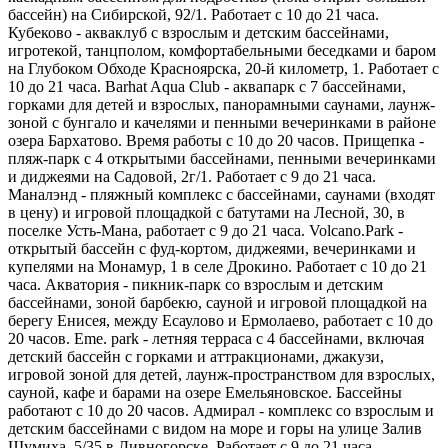
бассейн) на Сибирской, 92/1. Работает с 10 до 21 часа.
Кубеково - акваклуб с взрослым и детским бассейнами,
игротекой, танцполом, комфортабельными беседками и баром
на Глубоком Обходе Красноярска, 20-й километр, 1. Работает с
10 до 21 часа. Barhat Aqua Club - аквапарк с 7 бассейнами,
горками для детей и взрослых, панорамными саунами, лаунж-
зоной с бунгало и качелями и пенными вечеринками в районе
озера Бархатово. Время работы с 10 до 20 часов. Прищепка -
пляж-парк с 4 открытыми бассейнами, пенными вечеринками
и диджеями на Садовой, 2г/1. Работает с 9 до 21 часа.
Маналэнд - пляжный комплекс с бассейнами, саунами (входят
в цену) и игровой площадкой с батутами на Лесной, 30, в
поселке Усть-Мана, работает с 9 до 21 часа. Volcano.Park -
открытый бассейн с фуд-кортом, диджеями, вечеринками и
купелями на Монамур, 1 в селе Дрокино. Работает с 10 до 21
часа. Акватория - пикник-парк со взрослым и детским
бассейнами, зоной барбекю, сауной и игровой площадкой на
берегу Енисея, между Есаулово и Ермолаево, работает с 10 до
20 часов. Eme. park - летняя терраса с 4 бассейнами, включая
детский бассейн с горками и аттракционами, джакузи,
игровой зоной для детей, лаунж-пространством для взрослых,
сауной, кафе и барами на озере Емельяновское. Бассейны
работают с 10 до 20 часов. Адмирал - комплекс со взрослым и
детским бассейнами с видом на море и горы на улице Залив
Шумиха, 5/35 в Дивногорске. Работает с 9 до 21 часа.