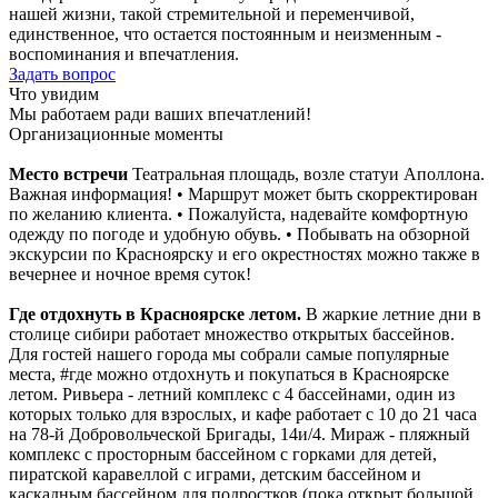
нашей жизни, такой стремительной и переменчивой,
единственное, что остается постоянным и неизменным -
воспоминания и впечатления.
Задать вопрос
Что увидим
Мы работаем ради ваших впечатлений!
Организационные моменты
Место встречи
Театральная площадь, возле статуи Аполлона.
Важная информация! • Маршрут может быть скорректирован
по желанию клиента. • Пожалуйста, надевайте комфортную
одежду по погоде и удобную обувь. • Побывать на обзорной
экскурсии по Красноярску и его окрестностях можно также в
вечернее и ночное время суток!
Где отдохнуть в Красноярске летом.
В жаркие летние дни в
столице сибири работает множество открытых бассейнов.
Для гостей нашего города мы собрали самые популярные
места, #где можно отдохнуть и покупаться в Красноярске
летом. Ривьера - летний комплекс с 4 бассейнами, один из
которых только для взрослых, и кафе работает с 10 до 21 часа
на 78-й Добровольческой Бригады, 14и/4. Мираж - пляжный
комплекс с просторным бассейном с горками для детей,
пиратской каравеллой с играми, детским бассейном и
каскадным бассейном для подростков (пока открыт большой