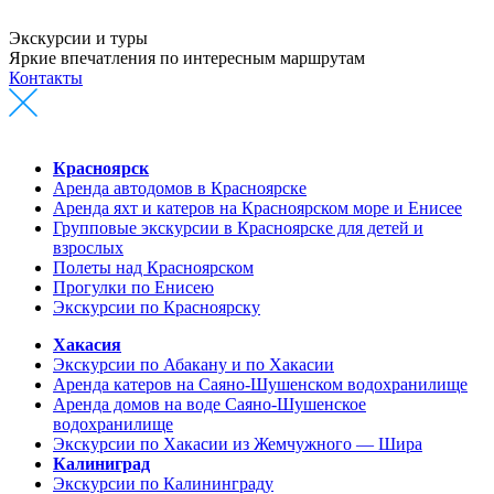
Экскурсии и туры
Яркие впечатления по интересным маршрутам
Контакты
Красноярск
Аренда автодомов в Красноярске
Аренда яхт и катеров на Красноярском море и Енисее
Групповые экскурсии в Красноярске для детей и
взрослых
Полеты над Красноярском
Прогулки по Енисею
Экскурсии по Красноярску
Хакасия
Экскурсии по Абакану и по Хакасии
Аренда катеров на Саяно-Шушенском водохранилище
Аренда домов на воде Саяно-Шушенское
водохранилище
Экскурсии по Хакасии из Жемчужного — Шира
Калиниград
Экскурсии по Калининграду