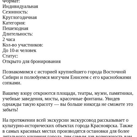
Формат:
Индивидуальная
Сезонность:
Круглогодичная
Категория:
Пешеходная
Длительность:
2 часа
Кол-во участников:
До 10-и человек
Статус:
Открыто для бронирования
Познакомимся с историей крупнейшего города Восточной
Сибири и полюбуемся могучим Енисеем с его краснобокими
сопками.
Вашему взору откроются площади, театры, музеи, памятники,
учебные заведения, мосты, красочные фонтаны. Увидев
однажды такую красоту — вы больше никогда не сможете это
забыть!
На протяжении всей экскурсии экскурсовод рассказывает о
культурно-исторических объектах города Красноярска. Также
в самых красивых местах производятся остановки для более
детального изучения города, тем самым дав возможность вам