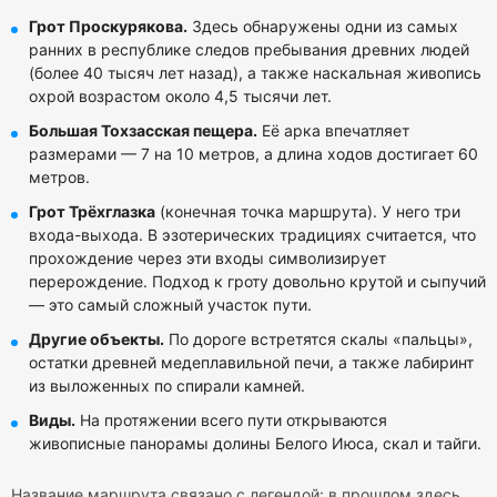
Грот Проскурякова.
Здесь обнаружены одни из самых
ранних в республике следов пребывания древних людей
(более 40 тысяч лет назад), а также наскальная живопись
охрой возрастом около 4,5 тысячи лет.
Большая Тохзасская пещера.
Её арка впечатляет
размерами — 7 на 10 метров, а длина ходов достигает 60
метров.
Грот Трёхглазка
(конечная точка маршрута). У него три
входа-выхода. В эзотерических традициях считается, что
прохождение через эти входы символизирует
перерождение. Подход к гроту довольно крутой и сыпучий
— это самый сложный участок пути.
Другие объекты.
По дороге встретятся скалы «пальцы»,
остатки древней медеплавильной печи, а также лабиринт
из выложенных по спирали камней.
Виды.
На протяжении всего пути открываются
живописные панорамы долины Белого Июса, скал и тайги.
Название маршрута связано с легендой: в прошлом здесь