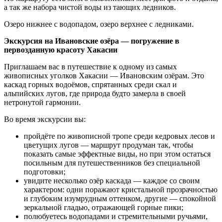
а так же набора чистой воды из тающих ледников.
Озеро нижнее с водопадом, озеро верхнее с ледниками.
Экскурсия на Ивановские озёра — погружение в
первозданную красоту Хакасии
Приглашаем вас в путешествие к одному из самых
живописных уголков Хакасии — Ивановским озёрам. Это
каскад горных водоёмов, спрятанных среди скал и
альпийских лугов, где природа будто замерла в своей
нетронутой гармонии.
Во время экскурсии вы:
пройдёте по живописной тропе среди кедровых лесов и
цветущих лугов — маршрут продуман так, чтобы
показать самые эффектные виды, но при этом остаться
посильным для путешественников без специальной
подготовки;
увидите несколько озёр каскада — каждое со своим
характером: одни поражают кристальной прозрачностью
и глубоким изумрудным оттенком, другие — спокойной
зеркальной гладью, отражающей горные пики;
полюбуетесь водопадами и стремительными ручьями,