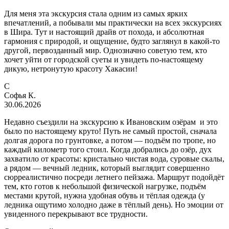
Для меня эта экскурсия стала одним из самых ярких
впечатлений, а побывали мы практически на всех экскурсиях
в Шира. Тут и настоящий драйв от похода, и абсолютная
гармония с природой, и ощущение, будто заглянул в какой-то
другой, первозданный мир. Однозначно советую тем, кто
хочет уйти от городской суеты и увидеть по-настоящему
дикую, нетронутую красоту Хакасии!
С
Софья К.
30.06.2026
Недавно съездили на экскурсию к Ивановским озёрам и это
было по настоящему круто! Путь не самый простой, сначала
долгая дорога по грунтовке, а потом — подъём по тропе, но
каждый километр того стоил. Когда добрались до озёр, дух
захватило от красоты: кристально чистая вода, суровые скалы,
а рядом — вечный ледник, который выглядит совершенно
сюрреалистично посреди летнего пейзажа. Маршрут подойдёт
тем, кто готов к небольшой физической нагрузке, подъём
местами крутой, нужна удобная обувь и тёплая одежда (у
ледника ощутимо холодно даже в тёплый день). Но эмоции от
увиденного перекрывают все трудности.